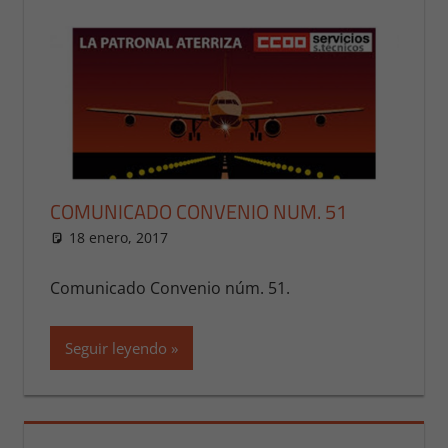
COMUNICADO CONVENIO NUM. 51
18 enero, 2017
Presi
NOTICIAS MADRID
,
NOTICIAS
MADRID 2017
Comunicado Convenio núm. 51.
Seguir leyendo