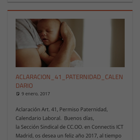
ACLARACION_41_PATERNIDAD_CALEN
DARIO
9 enero, 2017
Presi
NOTICIAS MADRID
,
NOTICIAS
MADRID 2016
Aclaración Art. 41, Permiso Paternidad,
Calendario Laboral. Buenos días,
la Sección Sindical de CC.OO. en Connectis ICT
Madrid, os desea un feliz año 2017, al tiempo