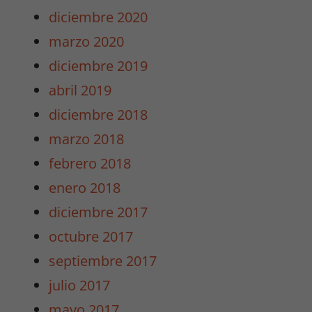
funcione lo
diciembre 2020
mejor posible
durante tu
marzo 2020
visita. Si
diciembre 2019
rechaza estas
cookies,
abril 2019
algunas
diciembre 2018
funcionalidades
desaparecerán
marzo 2018
de la web.
febrero 2018
enero 2018
Marketing
diciembre 2017
Al compartir tus
intereses y
octubre 2017
comportamiento
septiembre 2017
mientras visitas
nuestro sitio,
julio 2017
aumentas la
mayo 2017
posibilidad de