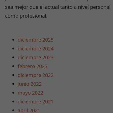
Estas cookies
sea mejor que el actual tanto a nivel personal
no son
opcionales.
como profesional.
Son
necesarias
para que
funcione la
diciembre 2025
web y para
diciembre 2024
que
podamos
diciembre 2023
mejorar la
febrero 2023
funcionalidad
y estructura
diciembre 2022
de la web.
junio 2022
mayo 2022
Experiencia
diciembre 2021
Para que
nuestra web
abril 2021