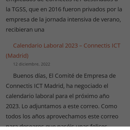
la TGSS, que en 2016 fueron privados por la
empresa de la jornada intensiva de verano,
recibieran una
Calendario Laboral 2023 – Connectis ICT
(Madrid)
12 diciembre, 2022
Buenos días, El Comité de Empresa de
Connectis ICT Madrid, ha negociado el
calendario laboral para el próximo año
2023. Lo adjuntamos a este correo. Como
todos los años aprovechamos este correo
para desearos que paséis unas felices