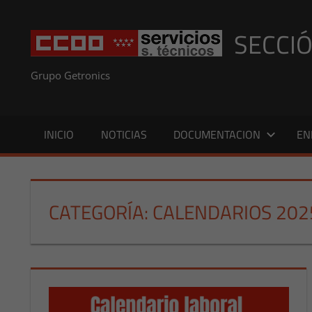
Saltar
al
SECCIÓ
contenido
Grupo Getronics
INICIO
NOTICIAS
DOCUMENTACION
EN
CATEGORÍA:
CALENDARIOS 202