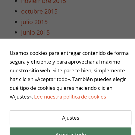
noviembre 2015
intereses y
octubre 2015
comportamiento
mientras visitas
julio 2015
nuestro sitio,
junio 2015
aumentas la
posibilidad de
mayo 2015
ver contenido y
Usamos cookies para entregar contenido de forma
abril 2015
ofertas
personalizados.
segura y eficiente y para aprovechar al máximo
marzo 2015
nuestro sitio web. Si te parece bien, simplemente
haz clic en «Aceptar todo». También puedes elegir
Buscar
qué tipo de cookies quieres haciendo clic en
«Ajustes».
Lee nuestra política de cookies
Ajustes
Aceptar todo