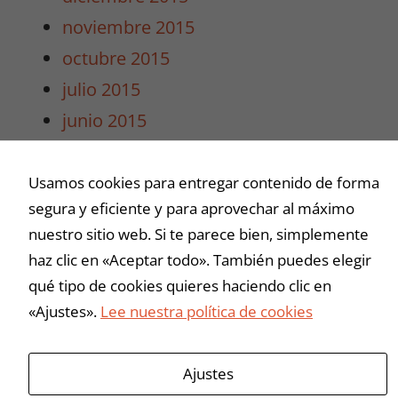
Al compartir tus
noviembre 2015
intereses y
comportamiento
octubre 2015
mientras visitas
julio 2015
nuestro sitio,
aumentas la
junio 2015
posibilidad de
mayo 2015
ver contenido y
ofertas
abril 2015
Usamos cookies para entregar contenido de forma
personalizados.
segura y eficiente y para aprovechar al máximo
marzo 2015
nuestro sitio web. Si te parece bien, simplemente
haz clic en «Aceptar todo». También puedes elegir
Buscar
qué tipo de cookies quieres haciendo clic en
«Ajustes».
Lee nuestra política de cookies
Ajustes