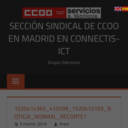
Saltar
al
contenido
SECCIÓN SINDICAL DE CCOO
EN MADRID EN CONNECTIS-
ICT
Grupo Getronics
1520414365_410299_1520415193_N
OTICIA_NORMAL_RECORTE1
9 marzo, 2018
Presi