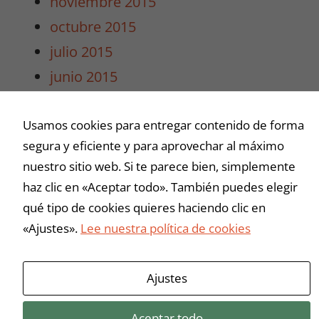
noviembre 2015
intereses y
octubre 2015
comportamiento
mientras visitas
julio 2015
nuestro sitio,
junio 2015
aumentas la
posibilidad de
mayo 2015
ver contenido y
Usamos cookies para entregar contenido de forma
abril 2015
ofertas
personalizados.
segura y eficiente y para aprovechar al máximo
marzo 2015
nuestro sitio web. Si te parece bien, simplemente
haz clic en «Aceptar todo». También puedes elegir
Buscar
qué tipo de cookies quieres haciendo clic en
«Ajustes».
Lee nuestra política de cookies
Ajustes
Aceptar todo