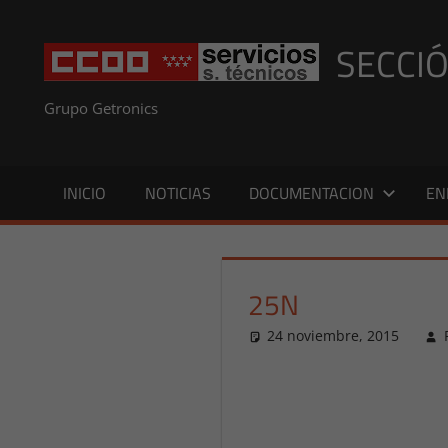
Saltar
al
SECCIÓ
contenido
Grupo Getronics
INICIO
NOTICIAS
DOCUMENTACION
EN
25N
24 noviembre, 2015