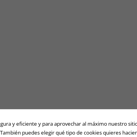
Necesarias
/
Estadísticas
Estas cookies
no son
opcionales.
Son
necesarias
para que
funcione la
web y para
que
podamos
mejorar la
ra y eficiente y para aprovechar al máximo nuestro sitio
funcionalidad
y estructura
 También puedes elegir qué tipo de cookies quieres hacien