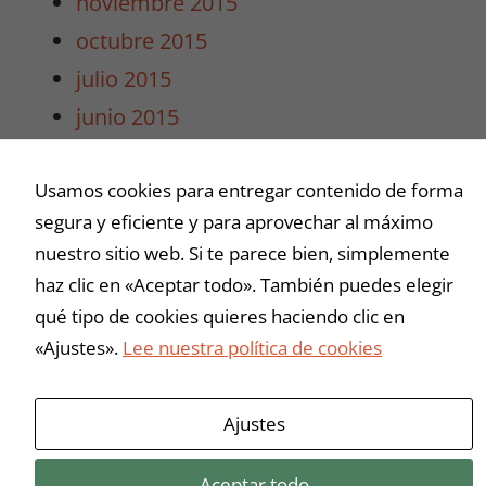
noviembre 2015
intereses y
octubre 2015
comportamiento
mientras visitas
julio 2015
nuestro sitio,
junio 2015
aumentas la
posibilidad de
mayo 2015
ver contenido y
Usamos cookies para entregar contenido de forma
abril 2015
ofertas
personalizados.
segura y eficiente y para aprovechar al máximo
marzo 2015
nuestro sitio web. Si te parece bien, simplemente
haz clic en «Aceptar todo». También puedes elegir
Buscar
qué tipo de cookies quieres haciendo clic en
«Ajustes».
Lee nuestra política de cookies
Ajustes
Aceptar todo