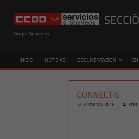
Saltar
al
SECCIÓ
contenido
Grupo Getronics
INICIO
NOTICIAS
DOCUMENTACION
EN
CONNECTIS
31 marzo, 2016
Presi