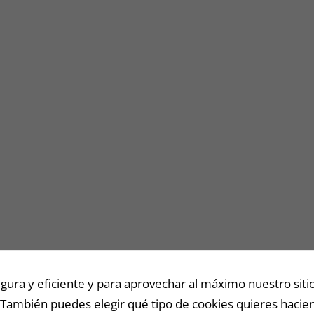
Necesarias
/
Estadísticas
Estas cookies
no son
opcionales.
Son
necesarias
para que
funcione la
web y para
que
podamos
mejorar la
ra y eficiente y para aprovechar al máximo nuestro sitio
funcionalidad
y estructura
 También puedes elegir qué tipo de cookies quieres hacien