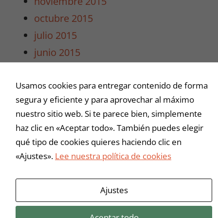
noviembre 2015
intereses y
octubre 2015
comportamiento
mientras visitas
julio 2015
nuestro sitio,
junio 2015
aumentas la
posibilidad de
mayo 2015
ver contenido y
Usamos cookies para entregar contenido de forma
abril 2015
ofertas
personalizados.
segura y eficiente y para aprovechar al máximo
marzo 2015
nuestro sitio web. Si te parece bien, simplemente
haz clic en «Aceptar todo». También puedes elegir
Buscar
qué tipo de cookies quieres haciendo clic en
«Ajustes».
Lee nuestra política de cookies
Ajustes
Aceptar todo