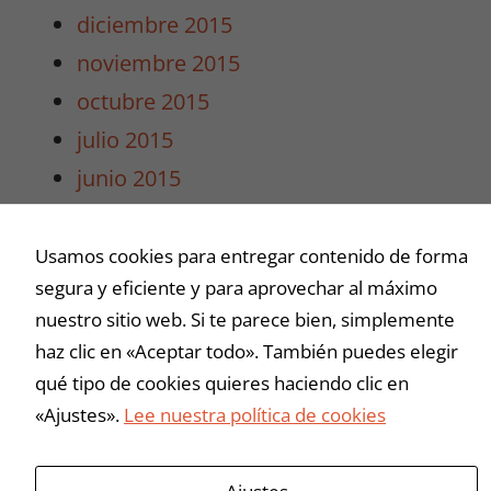
diciembre 2015
Al compartir tus
intereses y
noviembre 2015
comportamiento
octubre 2015
mientras visitas
nuestro sitio,
julio 2015
aumentas la
junio 2015
posibilidad de
ver contenido y
mayo 2015
ofertas
abril 2015
personalizados.
Usamos cookies para entregar contenido de forma
segura y eficiente y para aprovechar al máximo
marzo 2015
nuestro sitio web. Si te parece bien, simplemente
haz clic en «Aceptar todo». También puedes elegir
Buscar
qué tipo de cookies quieres haciendo clic en
«Ajustes».
Lee nuestra política de cookies