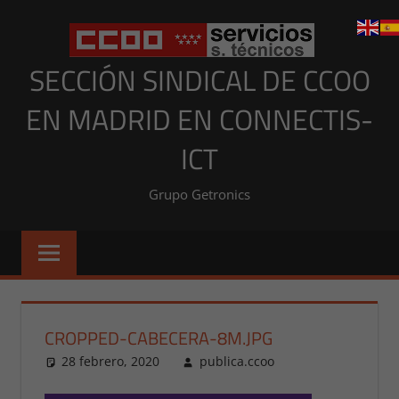
Saltar
al
contenido
SECCIÓN SINDICAL DE CCOO
EN MADRID EN CONNECTIS-
ICT
Grupo Getronics
CROPPED-CABECERA-8M.JPG
28 febrero, 2020
publica.ccoo