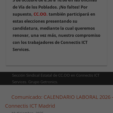
3 de octubre de 8:30 a 16:00 en las oficinas
de Vía de los Poblados. ¡No faltes! Por
supuesto,
CC.OO.
también participará en
estas elecciones presentando su
candidatura, mediante la cual queremos
renovar, una vez más, nuestro compromiso
con los trabajadores de Connectis ICT
Services.
Sección Sindical Estatal de CC.OO en Connectis ICT
Services. Grupo Getronics.
Comunicado: CALENDARIO LABORAL 2026 
Connectis ICT Madrid