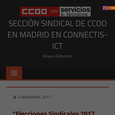
Saltar
al
contenido
SECCIÓN SINDICAL DE CCOO
EN MADRID EN CONNECTIS-
ICT
Grupo Getronics
5 septiembre, 2017
Presi
NOTICIAS MADRID
,
NOTICIAS MADRID 2017
“Elecciones Sindicales 2017