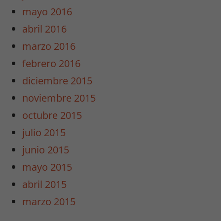
mayo 2016
abril 2016
marzo 2016
febrero 2016
Necesarias
diciembre 2015
/
Estadísticas
noviembre 2015
Estas cookies
octubre 2015
no son
opcionales.
julio 2015
Son
junio 2015
necesarias
para que
mayo 2015
funcione la
abril 2015
web y para
que
marzo 2015
podamos
mejorar la