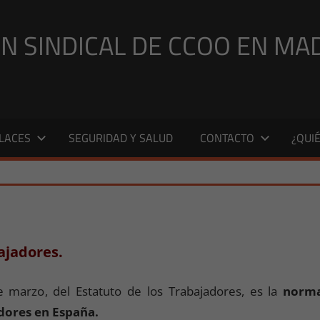
N SINDICAL DE CCOO EN MA
LACES
SEGURIDAD Y SALUD
CONTACTO
¿QUI
ca.ccoo
lacion
,
Legislacion 2015
ajadores.
 marzo, del Estatuto de los Trabajadores, es la
norma
adores en España.