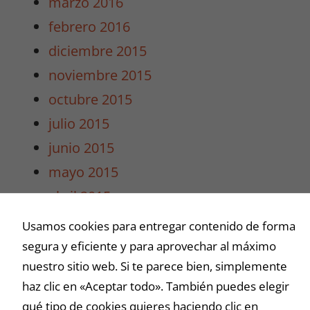
marzo 2016
febrero 2016
diciembre 2015
noviembre 2015
octubre 2015
julio 2015
junio 2015
mayo 2015
abril 2015
marzo 2015
Usamos cookies para entregar contenido de forma
segura y eficiente y para aprovechar al máximo
Buscar
nuestro sitio web. Si te parece bien, simplemente
haz clic en «Aceptar todo». También puedes elegir
qué tipo de cookies quieres haciendo clic en