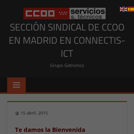
Saltar
al
contenido
SECCIÓN SINDICAL DE CCOO
EN MADRID EN CONNECTIS-
ICT
Grupo Getronics
15 abril, 2015
Presi
NOTICIAS MADRID
,
NOTICIAS
MADRID 2015
Te damos la Bienvenida