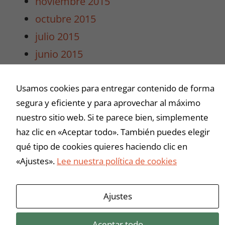
noviembre 2015
intereses y
octubre 2015
comportamiento
mientras visitas
julio 2015
nuestro sitio,
junio 2015
aumentas la
posibilidad de
mayo 2015
ver contenido y
Usamos cookies para entregar contenido de forma
abril 2015
ofertas
personalizados.
segura y eficiente y para aprovechar al máximo
marzo 2015
nuestro sitio web. Si te parece bien, simplemente
haz clic en «Aceptar todo». También puedes elegir
Buscar
qué tipo de cookies quieres haciendo clic en
«Ajustes».
Lee nuestra política de cookies
Ajustes
Aceptar todo