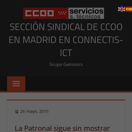
Saltar
al
contenido
SECCIÓN SINDICAL DE CCOO
EN MADRID EN CONNECTIS-
ICT
Grupo Getronics
26 mayo, 2015
Presi
NOTICIAS MADRID
,
NOTICIAS
MADRID 2015
La Patronal sigue sin mostrar