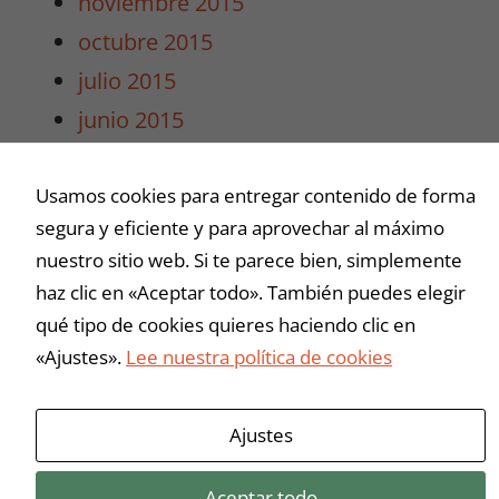
noviembre 2015
intereses y
octubre 2015
comportamiento
mientras visitas
julio 2015
nuestro sitio,
junio 2015
aumentas la
posibilidad de
mayo 2015
ver contenido y
Usamos cookies para entregar contenido de forma
abril 2015
ofertas
personalizados.
segura y eficiente y para aprovechar al máximo
marzo 2015
nuestro sitio web. Si te parece bien, simplemente
haz clic en «Aceptar todo». También puedes elegir
Buscar
qué tipo de cookies quieres haciendo clic en
«Ajustes».
Lee nuestra política de cookies
Ajustes
Aceptar todo