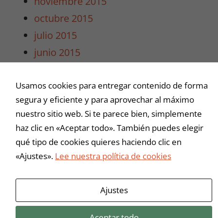
noviembre 2015
intereses y
octubre 2015
comportamiento
mientras visitas
julio 2015
nuestro sitio,
junio 2015
aumentas la
posibilidad de
mayo 2015
ver contenido y
Usamos cookies para entregar contenido de forma
abril 2015
ofertas
personalizados.
segura y eficiente y para aprovechar al máximo
marzo 2015
nuestro sitio web. Si te parece bien, simplemente
haz clic en «Aceptar todo». También puedes elegir
Buscar
qué tipo de cookies quieres haciendo clic en
«Ajustes».
Lee nuestra política de cookies
Ajustes
Aceptar todo