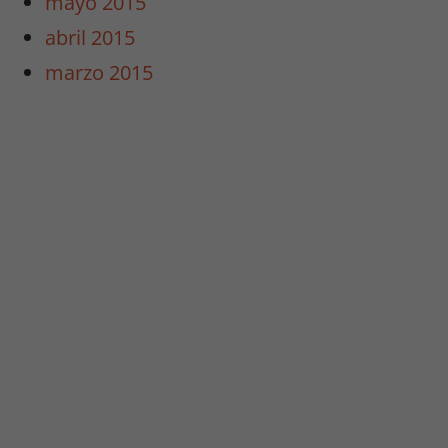
mayo 2015
/
Estadísticas
abril 2015
Estas cookies
marzo 2015
no son
opcionales.
Son
necesarias
para que
funcione la
web y para
que
podamos
mejorar la
funcionalidad
y estructura
de la web.
Experiencia
Para que