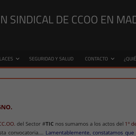
N SINDICAL DE CCOO EN MA
LACES
SEGURIDAD Y SALUD
CONTACTO
¿QUI
AS MADRID
,
NOTICIAS MADRID 2015
GNO.
CC.OO.
del Sector #
TIC
nos sumamos a los actos del
1º d
sta convocatoria….
Lamentablemente, constatamos que n