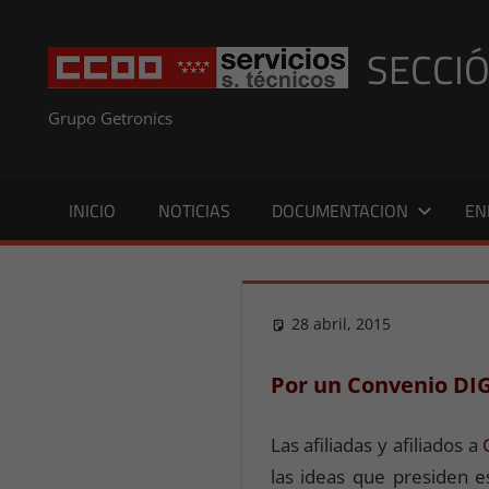
Saltar
al
SECCIÓ
contenido
Grupo Getronics
INICIO
NOTICIAS
DOCUMENTACION
EN
28 abril, 2015
Presi
NOTICI
Por un Convenio DI
Las afiliadas y afiliados a
las ideas que presiden e