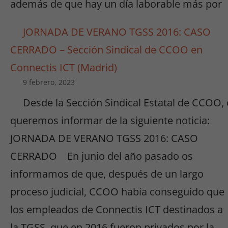
Estadísticas
además de que hay un día laborable más por
Estas cookies
no son
JORNADA DE VERANO TGSS 2016: CASO
opcionales.
CERRADO – Sección Sindical de CCOO en
Son
necesarias
Connectis ICT (Madrid)
para que
9 febrero, 2023
funcione la
web y para
Desde la Sección Sindical Estatal de CCOO,
que
queremos informar de la siguiente noticia:
podamos
mejorar la
JORNADA DE VERANO TGSS 2016: CASO
funcionalidad
CERRADO En junio del año pasado os
y estructura
de la web.
informamos de que, después de un largo
proceso judicial, CCOO había conseguido que
Experiencia
los empleados de Connectis ICT destinados a
Para que
la TGSS, que en 2016 fueron privados por la
nuestra web