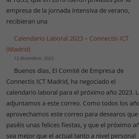
funcione lo
empresa de la jornada intensiva de verano,
mejor posible
recibieran una
durante tu
visita. Si
rechaza estas
Calendario Laboral 2023 – Connectis ICT
cookies,
(Madrid)
algunas
funcionalidades
12 diciembre, 2022
desaparecerán
Buenos días, El Comité de Empresa de
de la web.
Connectis ICT Madrid, ha negociado el
calendario laboral para el próximo año 2023. 
Marketing
Al compartir tus
adjuntamos a este correo. Como todos los añ
intereses y
aprovechamos este correo para desearos que
comportamiento
mientras visitas
paséis unas felices fiestas, y que el próximo a
nuestro sitio,
sea mejor que el actual tanto a nivel personal
aumentas la