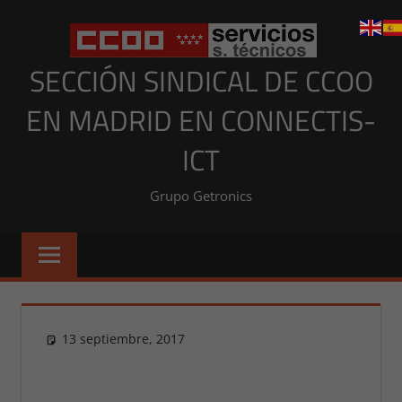
Saltar
al
contenido
SECCIÓN SINDICAL DE CCOO
EN MADRID EN CONNECTIS-
ICT
Grupo Getronics
13 septiembre, 2017
Presi
NOTICIAS MADRID
,
NOTICIAS MADRID 2017