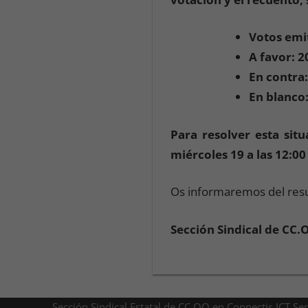
Votos emi
A favor: 2
En contra:
En blanco:
Para resolver esta sit
miércoles 19 a las 12:0
Os informaremos del resu
Sección Sindical de CC.
Sección Sindical Estatal de CC.OO en Connectis ICT Se