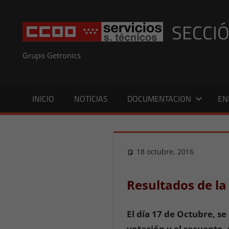
Saltar
al
SECCIÓ
contenido
Grupo Getronics
INICIO
NOTICIAS
DOCUMENTACION
EN
18 octubre, 2016
Pres
NOT
Resultados de la
El día 17 de Octubre, s
votación y el recuento, 