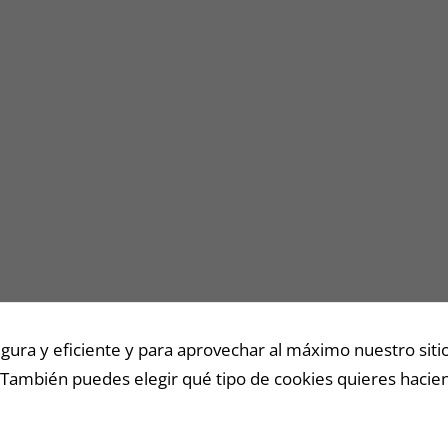
para que
funcione la
web y para
que
podamos
mejorar la
funcionalidad
y estructura
de la web.
Experiencia
Para que
nuestra web
funcione lo
ra y eficiente y para aprovechar al máximo nuestro sitio
mejor posible
 También puedes elegir qué tipo de cookies quieres hacien
durante tu
visita. Si
rechaza estas