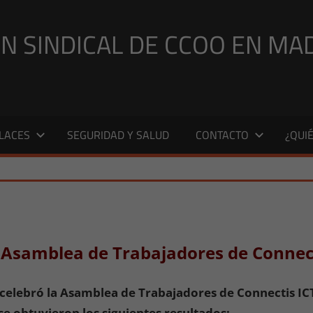
N SINDICAL DE CCOO EN MA
LACES
SEGURIDAD Y SALUD
CONTACTO
¿QUI
i
ICIAS MADRID
,
NOTICIAS MADRID 2016
 Asamblea de Trabajadores de Connect
e celebró la Asamblea de Trabajadores de Connectis I
se obtuvieron los siguientes resultados: