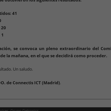
tidos: 41
0
 20
 1
uación, se convoca un pleno extraordinario del Com
0 de la mañana, en el que se decidirá como proceder.
ltado. Un saludo.
OO. de Connectis ICT (Madrid)
.
rvices. Grupo Getronics.