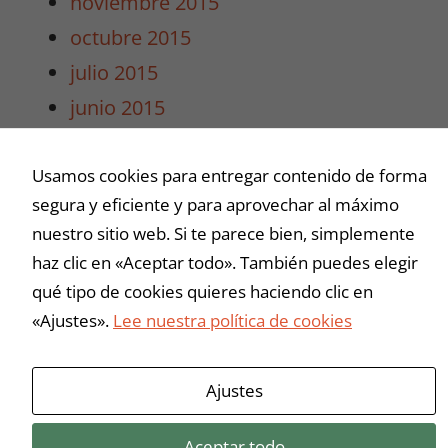
noviembre 2015
intereses y
octubre 2015
comportamiento
mientras visitas
julio 2015
nuestro sitio,
junio 2015
aumentas la
posibilidad de
mayo 2015
ver contenido y
Usamos cookies para entregar contenido de forma
abril 2015
ofertas
personalizados.
segura y eficiente y para aprovechar al máximo
marzo 2015
nuestro sitio web. Si te parece bien, simplemente
haz clic en «Aceptar todo». También puedes elegir
Buscar
qué tipo de cookies quieres haciendo clic en
«Ajustes».
Lee nuestra política de cookies
Ajustes
Aceptar todo