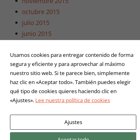
noviembre 2015
intereses y
octubre 2015
comportamiento
mientras visitas
julio 2015
nuestro sitio,
junio 2015
aumentas la
posibilidad de
mayo 2015
ver contenido y
Usamos cookies para entregar contenido de forma
abril 2015
ofertas
personalizados.
segura y eficiente y para aprovechar al máximo
marzo 2015
nuestro sitio web. Si te parece bien, simplemente
haz clic en «Aceptar todo». También puedes elegir
Buscar
qué tipo de cookies quieres haciendo clic en
«Ajustes».
Lee nuestra política de cookies
Ajustes
Aceptar todo