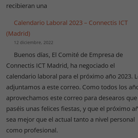
recibieran una
funcionalidad
y estructura
de la web.
Calendario Laboral 2023 – Connectis ICT
(Madrid)
Experiencia
12 diciembre, 2022
Para que
Buenos días, El Comité de Empresa de
nuestra web
funcione lo
Connectis ICT Madrid, ha negociado el
mejor posible
calendario laboral para el próximo año 2023. 
durante tu
visita. Si
adjuntamos a este correo. Como todos los añ
rechaza estas
aprovechamos este correo para desearos que
cookies,
algunas
paséis unas felices fiestas, y que el próximo a
funcionalidades
sea mejor que el actual tanto a nivel personal
desaparecerán
de la web.
como profesional.