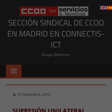
Saltar
al
contenido
SECCIÓN SINDICAL DE CCOO
EN MADRID EN CONNECTIS-
ICT
Grupo Getronics
27 noviembre, 2015
Presi
NOTICIAS MADRID
,
NOTICIAS MADRID 2015
SUPRESIÓN UNILATERAL