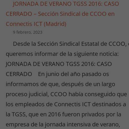
JORNADA DE VERANO TGSS 2016: CASO
CERRADO – Sección Sindical de CCOO en
Connectis ICT (Madrid)
9 febrero, 2023
Necesarias
Desde la Sección Sindical Estatal de CCOO,
/
queremos informar de la siguiente noticia:
Estadísticas
Estas cookies
JORNADA DE VERANO TGSS 2016: CASO
no son
CERRADO En junio del año pasado os
opcionales.
Son
informamos de que, después de un largo
necesarias
proceso judicial, CCOO había conseguido que
para que
funcione la
los empleados de Connectis ICT destinados a
web y para
la TGSS, que en 2016 fueron privados por la
que
podamos
empresa de la jornada intensiva de verano,
mejorar la