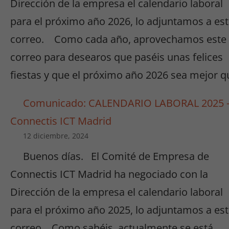
Dirección de la empresa el calendario laboral
Necesarias
/
para el próximo año 2026, lo adjuntamos a es
Estadísticas
correo. Como cada año, aprovechamos este
Estas cookies
no son
correo para desearos que paséis unas felices
opcionales.
fiestas y que el próximo año 2026 sea mejor q
Son
necesarias
para que
Comunicado: CALENDARIO LABORAL 2025 
funcione la
Connectis ICT Madrid
web y para
que
12 diciembre, 2024
podamos
Buenos días. El Comité de Empresa de
mejorar la
funcionalidad
Connectis ICT Madrid ha negociado con la
y estructura
Dirección de la empresa el calendario laboral
de la web.
para el próximo año 2025, lo adjuntamos a es
correo. Como sabéis, actualmente se está