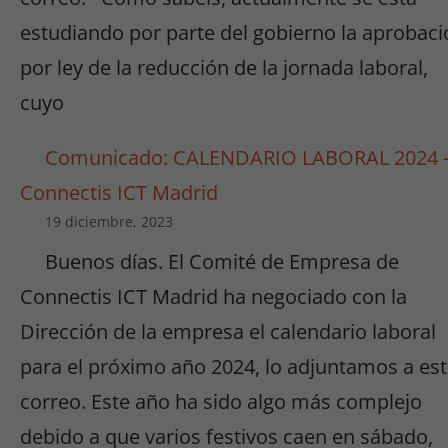
Experiencia
Para que
estudiando por parte del gobierno la aprobaci
nuestra web
por ley de la reducción de la jornada laboral,
funcione lo
mejor posible
cuyo
durante tu
visita. Si
Comunicado: CALENDARIO LABORAL 2024 
rechaza estas
cookies,
Connectis ICT Madrid
algunas
19 diciembre, 2023
funcionalidades
desaparecerán
Buenos días. El Comité de Empresa de
de la web.
Connectis ICT Madrid ha negociado con la
Dirección de la empresa el calendario laboral
Marketing
para el próximo año 2024, lo adjuntamos a es
Al compartir tus
intereses y
correo. Este año ha sido algo más complejo
comportamiento
debido a que varios festivos caen en sábado,
mientras visitas