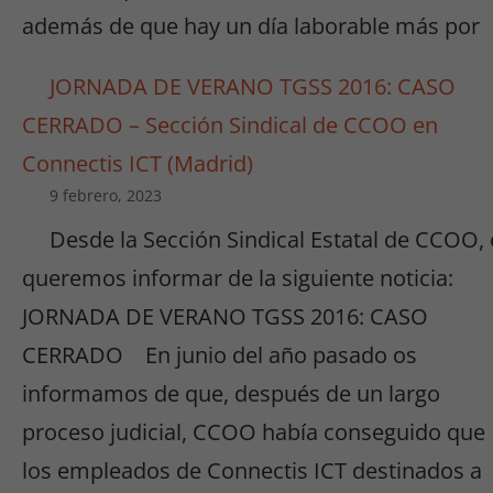
nuestro sitio,
además de que hay un día laborable más por
aumentas la
posibilidad de
JORNADA DE VERANO TGSS 2016: CASO
ver contenido y
ofertas
CERRADO – Sección Sindical de CCOO en
personalizados.
Connectis ICT (Madrid)
9 febrero, 2023
Desde la Sección Sindical Estatal de CCOO,
queremos informar de la siguiente noticia:
JORNADA DE VERANO TGSS 2016: CASO
CERRADO En junio del año pasado os
informamos de que, después de un largo
proceso judicial, CCOO había conseguido que
los empleados de Connectis ICT destinados a