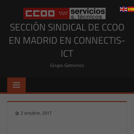
Saltar
al
contenido
SECCIÓN SINDICAL DE CCOO
EN MADRID EN CONNECTIS-
ICT
Grupo Getronics
2 octubre, 2017
Presi
NOTICIAS MADRID
,
NOTICIAS
MADRID 2017